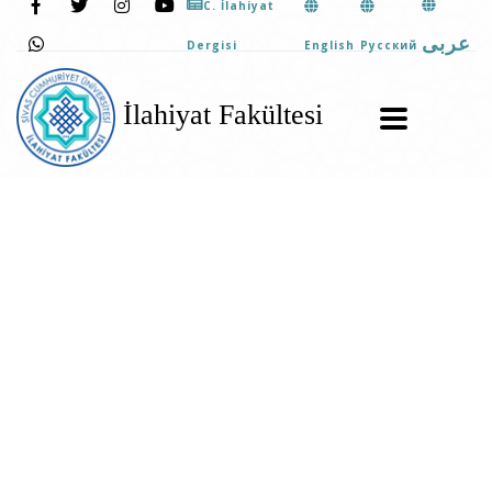
C. İlahiyat
عربى
English
Pусский
Dergisi
İlahiyat Fakültesi