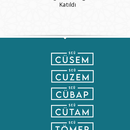
Katıldı
Şubesi