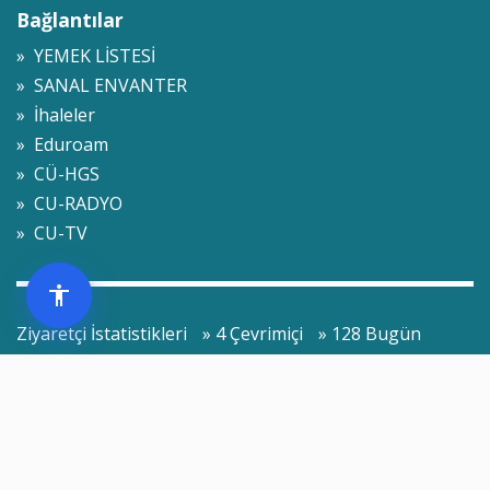
Bağlantılar
» YEMEK LİSTESİ
» SANAL ENVANTER
» İhaleler
» Eduroam
» CÜ-HGS
» CU-RADYO
» CU-TV
Ziyaretçi İstatistikleri
» 4 Çevrimiçi
» 128 Bugün
» 246 Dün
» 1,067,442 Toplam
.
© 2009-2026 Sivas Cumhuriyet Üniversitesi