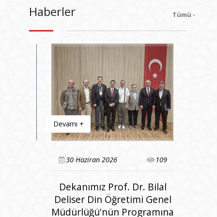
Haberler
Tümü -
Devamı +
Devamı +
85
30 Haziran 2026
109
29 Haz
Dekanımız Prof. Dr. Bilal
Fak
s’ta
Deliser Din Öğretimi Genel
Müft
Müdürlüğü'nün Programına
Diyane