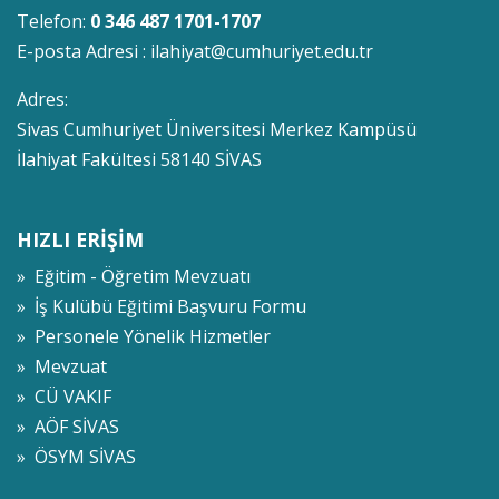
Telefon:
0 346 487 1701-1707
E-posta Adresi :
ilahiyat@cumhuriyet.edu.tr
Adres:
Sivas Cumhuriyet Üniversitesi Merkez Kampüsü
İlahiyat Fakültesi 58140 SİVAS
HIZLI ERİŞİM
» Eğitim - Öğretim Mevzuatı
» İş Kulübü Eğitimi Başvuru Formu
» Personele Yönelik Hizmetler
» Mevzuat
» CÜ VAKIF
» AÖF SİVAS
» ÖSYM SİVAS