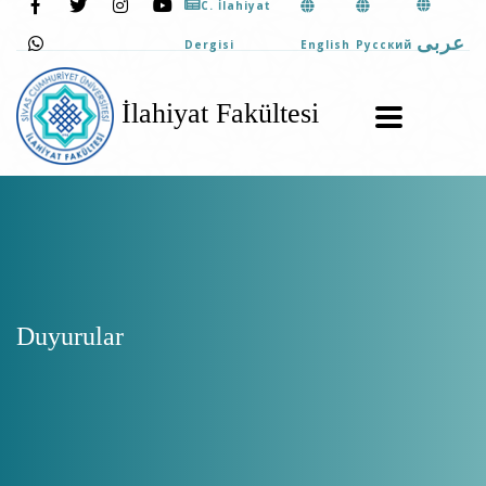
C. İlahiyat
عربى
English
Pусский
Dergisi
İlahiyat Fakültesi
Duyurular