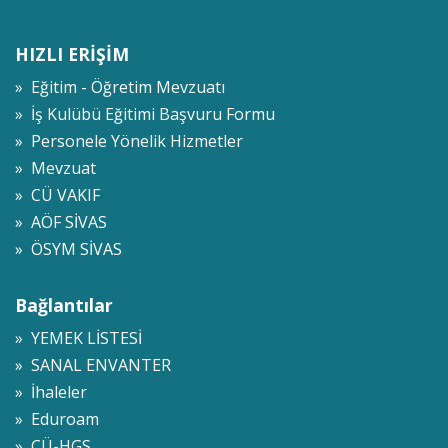
HIZLI ERİŞİM
» Eğitim - Öğretim Mevzuatı
» İş Kulübü Eğitimi Başvuru Formu
» Personele Yönelik Hizmetler
» Mevzuat
» CÜ VAKIF
» AÖF SİVAS
» ÖSYM SİVAS
Bağlantılar
» YEMEK LİSTESİ
» SANAL ENVANTER
» İhaleler
» Eduroam
» CÜ-HGS