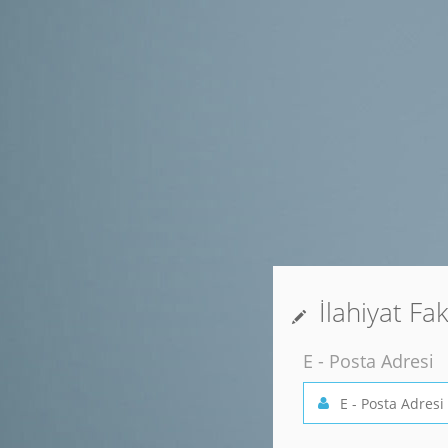
İlahiyat F
E - Posta Adresi