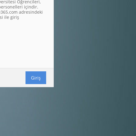
rsitesi Öğrencileri,
ersonelleri içindir.
ce365.com adresindeki
i ile giriş
Giriş